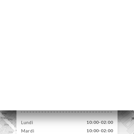
UEIL
RVER
ERIE
IS
RTE
TACT
47 Rue Washington
75008 Paris France
Lundi
10:00-02:00
Mardi
10:00-02:00