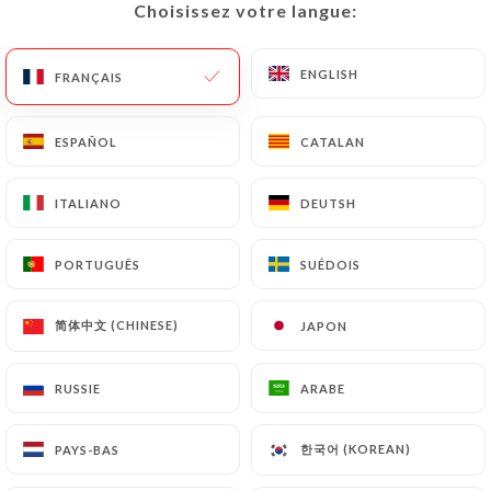
Choisissez votre langue:
Choisissez votre langue:
FR
MENU
ENGLISH
ENGLISH
FRANÇAIS
FRANÇAIS
ESPAÑOL
ESPAÑOL
CATALAN
CATALAN
ITALIANO
ITALIANO
DEUTSH
DEUTSH
/
ACCUEIL
CONTACT
Contact
PORTUGUÊS
PORTUGUÊS
SUÉDOIS
SUÉDOIS
简体中文 (CHINESE)
简体中文 (CHINESE)
JAPON
JAPON
RUSSIE
RUSSIE
ARABE
ARABE
Chez Barbara
한국어 (KOREAN)
한국어 (KOREAN)
PAYS-BAS
PAYS-BAS