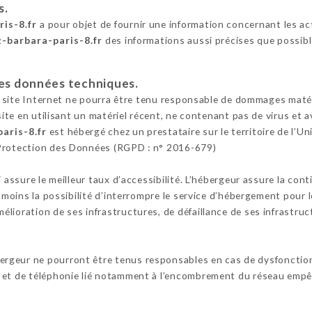
s.
ris-8.fr
a pour objet de fournir une information concernant les ac
z-barbara-paris-8.fr
des informations aussi précises que possibl
 les données techniques.
e site Internet ne pourra être tenu responsable de dommages matériel
 site en utilisant un matériel récent, ne contenant pas de virus et
aris-8.fr
est hébergé chez un prestataire sur le territoire de l
 Protection des Données (RGPD : n° 2016-679)
i assure le meilleur taux d’accessibilité. L’hébergeur assure la con
anmoins la possibilité d’interrompre le service d’hébergement pour 
lioration de ses infrastructures, de défaillance de ses infrastruct
bergeur ne pourront être tenus responsables en cas de dysfonctio
 et de téléphonie lié notamment à l’encombrement du réseau empêc