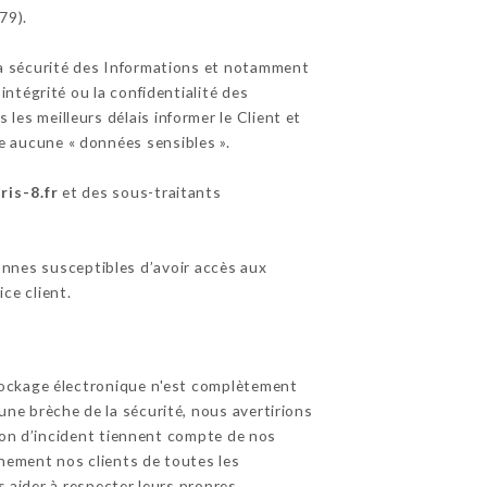
79).
la sécurité des Informations et notamment
ntégrité ou la confidentialité des
ns les meilleurs délais informer le Client et
e aucune « données sensibles ».
ris-8.fr
et des sous-traitants
sonnes susceptibles d’avoir accès aux
ce client.
tockage électronique n'est complètement
ne brèche de la sécurité, nous avertirions
tion d’incident tiennent compte de nos
inement nos clients de toutes les
s aider à respecter leurs propres