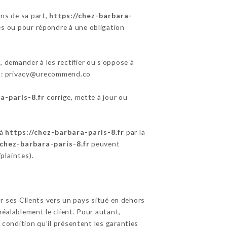
ons de sa part,
https://chez-barbara-
res ou pour répondre à une obligation
 demander à les rectifier ou s’oppose à
te : privacy@urecommend.co
a-paris-8.fr
corrige, mette à jour ou
 à
https://chez-barbara-paris-8.fr
par la
/chez-barbara-paris-8.fr
peuvent
/plaintes
).
ur ses Clients vers un pays situé en dehors
alablement le client. Pour autant,
 condition qu’il présentent les garanties