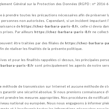
glement Général sur la Protection des Données (RGPD : n° 2016-6
e à prendre toutes les précautions nécessaires afin de préserver 
personnes non autorisées. Cependant, si un incident impactant l’i
nnaissance de
https://chez-barbara-paris-8.fr
, celle-ci devra da
 prises. Par ailleurs
https://chez-barbara-paris-8.fr
ne collect
euvent être traitées par des filiales de
https://chez-barbara-pa
n de réaliser les finalités de la présente politique.
tives et pour les finalités rappelées ci-dessus, les principales per
-barbara-paris-8.fr
sont principalement les agents de notre servi
cune méthode de transmission sur Internet et aucune méthode de s
garantir une sécurité absolue. Si nous prenions connaissance d'u
ssent prendre les mesures appropriées. Nos procédures de notifica
u niveau national ou européen. Nous nous engageons à informer ple
ompte et à leur fournir toutes les informations nécessaires pour le