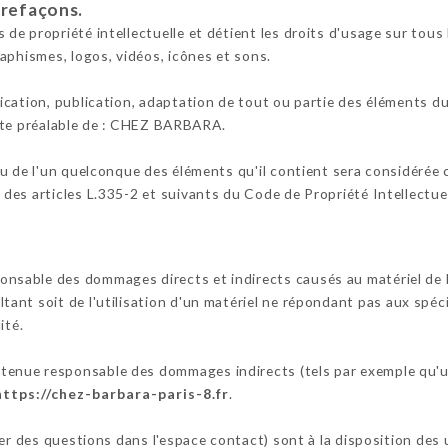
trefaçons.
e propriété intellectuelle et détient les droits d'usage sur tous l
aphismes, logos, vidéos, icônes et sons.
cation, publication, adaptation de tout ou partie des éléments du 
crite préalable de : CHEZ BARBARA.
ou de l'un quelconque des éléments qu'il contient sera considérée
es articles L.335-2 et suivants du Code de Propriété Intellectuel
ble des dommages directs et indirects causés au matériel de l'uti
ultant soit de l'utilisation d'un matériel ne répondant pas aux spéc
ité.
enue responsable des dommages indirects (tels par exemple qu'u
https://chez-barbara-paris-8.fr
.
ser des questions dans l'espace contact) sont à la disposition de