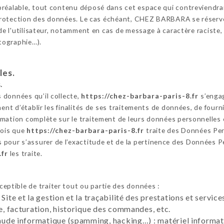
réalable, tout contenu déposé dans cet espace qui contreviendrait 
a protection des données. Le cas échéant, CHEZ BARBARA se réserve
 de l'utilisateur, notamment en cas de message à caractère raciste,
otographie…).
les.
.
 données qu’il collecte,
https://chez-barbara-paris-8.fr
s’engag
ent d’établir les finalités de ses traitements de données, de fournir
mation complète sur le traitement de leurs données personnelles 
fois que
https://chez-barbara-paris-8.fr
traite des Données Pe
pour s’assurer de l’exactitude et de la pertinence des Données Pe
.fr
les traite.
eptible de traiter tout ou partie des données :
 Site et la gestion et la traçabilité des prestations et servi
te, facturation, historique des commandes, etc.
raude informatique (spamming, hacking…) : matériel informati