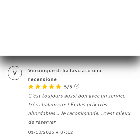
Sylvie S. ha lasciato una recensione
S
5/5
Très bon accueil, les plats sont juste
délicieux. Une bonne adresse à Paris
05/11/2025
•
02:33
Véronique d. ha lasciato una
V
recensione
5/5
C'est toujours aussi bon avec un service
très chaleureux ! Et des prix très
abordables... Je recommande... c'est mieux
de réserver
01/10/2025
•
07:12