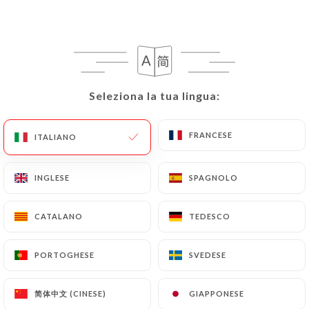
IT
MENU
Seleziona la tua lingua:
Seleziona la tua lingua:
/
FRANCESE
FRANCESE
PAGINA INIZIALE
RECENSIONI
ITALIANO
ITALIANO
Recensioni
INGLESE
INGLESE
SPAGNOLO
SPAGNOLO
CATALANO
CATALANO
TEDESCO
TEDESCO
53 recensioni su Uniiti
PORTOGHESE
PORTOGHESE
SVEDESE
SVEDESE
4.5 / 5
简体中文 (CINESE)
简体中文 (CINESE)
GIAPPONESE
GIAPPONESE
Recensioni autentiche e verificate al 100%.