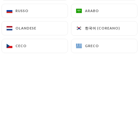
RUSSO
RUSSO
ARABO
ARABO
Pierre S. ha lasciato una recensione
P
한국어 (COREANO)
한국어 (COREANO)
OLANDESE
OLANDESE
5/5
Bon rapport qualité prix Bon accueil avec
CECO
CECO
GRECO
GRECO
le sourire Nous reviendrons la semaine
prochaine pour diner et pour gouter votre
dessert le Kürtőskalács
02/07/2026
•
07:20
Michele t. ha lasciato una recensione
M
5/5
Toujours un bon accueil et les plats sont
bons
05/06/2026
•
04:42